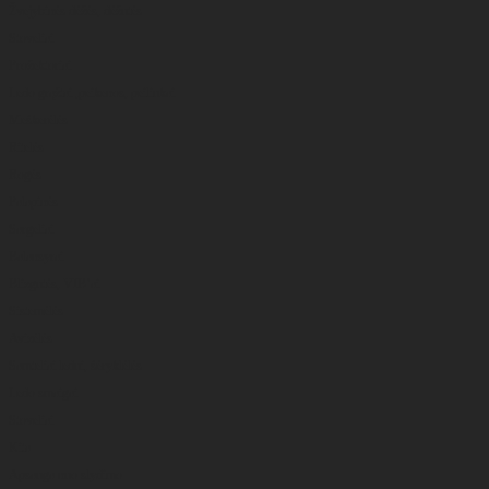
Žvejybinės dėžės, dėžutės
Stoveliai
Prožektoriai
Ledo grąžtai ,peikenos, peiliukai
Meškerėlės
Ritelės
Rogės
Palapinės
Sargeliai
Balansyrai
Blizgutės, VIB’ai
Sistemėlės
Avizėlės
Samteliai ledui, šėryklėlės
Ledo smaigai
Stoveliai
Kita
Apsauga nuo slydimo