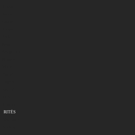
Mikado
Nappa
Okuma
Rumpol
Ryobi
Salmo
Savage Gear
Shimano
Westin
Plūdinė
Dugninė
Karpinė
Jūrinė
Muselinė
RITĖS
Abu Garcia
Bearking
Daiwa