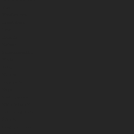
Valas
Monoflamentinis
Fluorokarbonas
Pintas
Feeder gum
Kabliukai
Sistemėlės,pavadėliai
Masalai
Jaukai
Kiti priedai
Boiliai, peletės
Kvapai
Šėryklos, spombai
Kibimo indikatoriai
Elektriniai signalizatoriai
Švieselės
Svingai , beždžionės