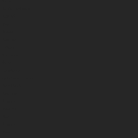
Švinai
Kėdės , platformos
JŪRINĖ
Valai
Masalai
Kabliukai
Dėžutės
Sistemėlės
Švinai
Galvakabliai
Gelbėjimosi liemenės
APRANGA
Kostiumai
Žieminiai
Vasariniai
Batai
Žieminiai
Vasariniai