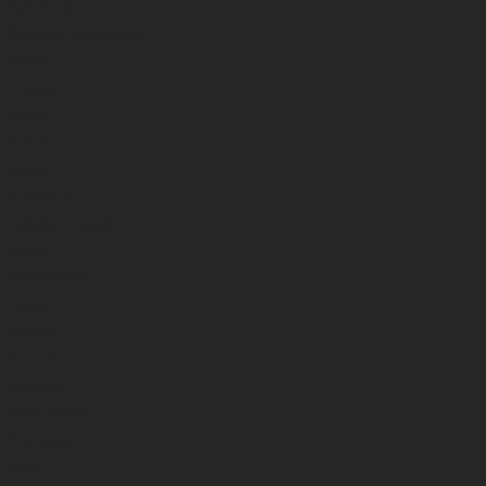
Apatiniai rūbai
Britkelnės , braidymo batai
Striukės
Liemenės
Kepurės
Pirštinės
Kojinės
Marškinėliai
Gelbėjimosi liemenės
Kelnės
AKSESUARAI
Graibštai
Rinkiniai
Svarstyklės
Elektronika
Dėžės , dėžutės
Sieteliai,bučai
Peiliai