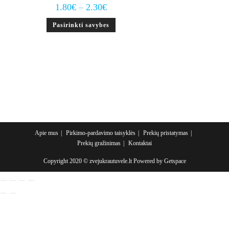
Price
1.80
€
–
2.30
€
range:
1.80€
This
Pasirinkti savybes
through
product
2.30€
has
multiple
variants.
The
options
may
be
chosen
on
the
product
page
Apie mus
Pirkimo-pardavimo taisyklės
Prekių pristatymas
Prekių gražinimas
Kontaktai
Copyright 2020 © zvejukrautuvele.lt Powered by
Getspace