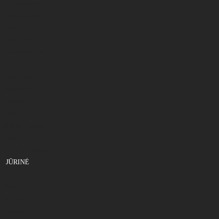
Monoflamentinis
Fluorokarbonas
Plūdės
Slankiojančios
Neslankiojančios
Kitos
Jaukai,masalai
Smulkmenos
Kabliukai
Stoperiai
Segtukai, suktukai
Švinai
Kėdės , platformos
JŪRINĖ
Valai
Masalai
Kabliukai
Dėžutės