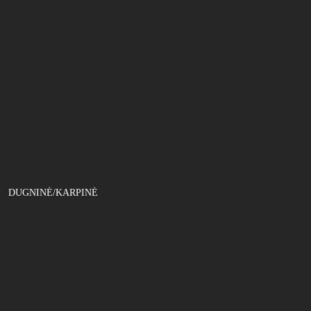
Fanatik
Ka-Lures
Keitech
Lucky John
M5 Craft
Reins
Savage Gear
Storm
Westin
Galvakabliai, svareliai
Pavadėliai
DUGNINĖ/KARPINĖ
Valas
Monoflamentinis
Fluorokarbonas
Pintas
Feeder gum
Kabliukai