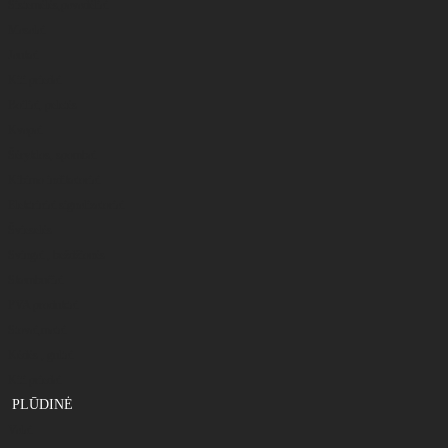
Sistemėlės,pavadėliai
Masalai
Jaukai
Kiti priedai
Boiliai, peletės
Kvapai
Šėryklos, spombai
Kibimo indikatoriai
Elektriniai signalizatoriai
Švieselės
Svingai , beždžionės
Skambučiai
PVA produktai
Stovai,matai
Kėdės , gultai
Kiti priedai
PLŪDINĖ
Valai