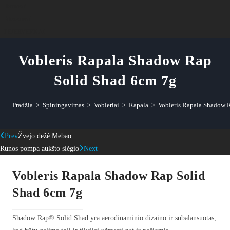
Termosai
Aksesuarai
FEJERVERKAI
Vobleris Rapala Shadow Rap
Solid Shad 6cm 7g
Pradžia
>
Spiningavimas
>
Vobleriai
>
Rapala
>
Vobleris Rapala Shadow 
Prev
Žvejo dežė Mebao
Runos pompa aukšto slėgio
Next
Vobleris Rapala Shadow Rap Solid
Shad 6cm 7g
Shadow Rap® Solid Shad yra aerodinaminio dizaino ir subalansuotas,