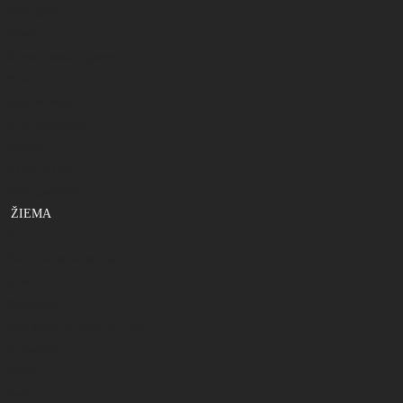
Kėdės,gultai
Rūkyklos
Kazanai, puodai, keptuvės
Prožektoriai
Kuprinės,krepšiai
Kitos smulkmenos
Termosai
Akiniai žiūronai
Skėčiai,palapinės
ŽIEMA
Valai
Žvejybinės dėžės, dėžutės
Stoveliai
Prožektoriai
Ledo grąžtai ,peikenos, peiliukai
Meškerėlės
Ritelės
Rogės