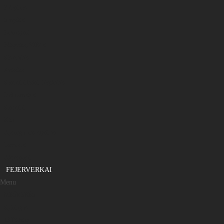
Palapinės
Sargeliai
Balansyrai
Blizgutės, VIB’ai
Sistemėlės
Avizėlės
Samteliai ledui, šėryklėlės
Ledo smaigai
Stoveliai
Kita
Apsauga nuo slydimo
Termosai
Aksesuarai
FEJERVERKAI
Menu
MEŠKERĖS
Spiningas
13 Fishing