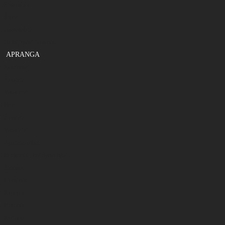
Sistemėlės
Švinai
Galvakabliai
Gelbėjimosi liemenės
APRANGA
Kostiumai
Žieminiai
Vasariniai
Batai
Žieminiai
Vasariniai
Apatiniai rūbai
Britkelnės , braidymo batai
Striukės
Liemenės
Kepurės
Pirštinės
Kojinės