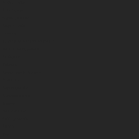
Meškerių dėklai
Žirklutės, replės
Segtukai, suktukai
Krepšiai , tašės
Dovanos
TURIZMAS,VALTYS,VARIKLIAI
Varikliai, valtys, pompos
Kėdės,gultai
Rūkyklos
Kazanai, puodai, keptuvės
Prožektoriai
Kuprinės,krepšiai
Kitos smulkmenos
Termosai
Akiniai žiūronai
Skėčiai,palapinės
ŽIEMA
Valai