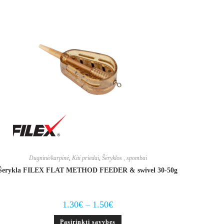
The
options
may
be
chosen
on
the
product
page
Dugninė/karpinė
,
Kiti priedai
,
Šėryklos , spombai
Šerykla FILEX FLAT METHOD FEEDER & swivel 30-50g
Price
1.30
€
–
1.50
€
range:
1.30€
This
Pasirinkti savybes
through