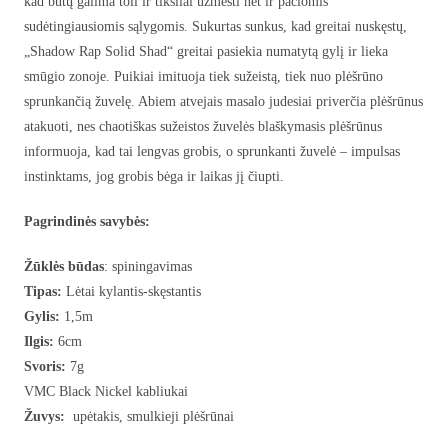
kad būtų galima toli ir tiksliai užmesti net ir pačiomis
sudėtingiausiomis sąlygomis. Sukurtas sunkus, kad greitai nuskęstų,
„Shadow Rap Solid Shad“ greitai pasiekia numatytą gylį ir lieka
smūgio zonoje. Puikiai imituoja tiek sužeistą, tiek nuo plėšrūno
sprunkančią žuvelę. Abiem atvejais masalo judesiai priverčia plėšrūnus
atakuoti, nes chaotiškas sužeistos žuvelės blaškymasis plėšrūnus
informuoja, kad tai lengvas grobis, o sprunkanti žuvelė – impulsas
instinktams, jog grobis bėga ir laikas jį čiupti.
Pagrindinės savybės:
Žūklės būdas
: spiningavimas
Tipas:
Lėtai kylantis-skęstantis
Gylis:
1,5m
Ilgis:
6cm
Svoris:
7g
VMC Black Nickel kabliukai
Žuvys:
upėtakis, smulkieji plėšrūnai