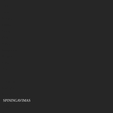
DAM
Larus
Mitchell
Okuma
Prologic
Ryobi
Rumpol
Savage Gear
Shimano
Salmo
Tica
FL
13 Fishing
Kastinginė
Karpinė
SPININGAVIMAS
Blizgės