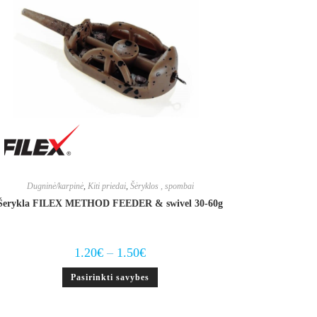
Dugninė/karpinė
,
Kiti priedai
,
Šėryklos , spombai
Šerykla FILEX METHOD FEEDER & swivel 30-60g
Price
1.20
€
–
1.50
€
range:
1.20€
This
Pasirinkti savybes
through
product
1.50€
has
multiple
variants.