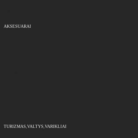
Marškinėliai
Gelbėjimosi liemenės
Kelnės
AKSESUARAI
Graibštai
Rinkiniai
Svarstyklės
Elektronika
Dėžės , dėžutės
Sieteliai,bučai
Peiliai
Meškerių dėklai
Žirklutės, replės
Segtukai, suktukai
Krepšiai , tašės
Dovanos
TURIZMAS,VALTYS,VARIKLIAI
Varikliai, valtys, pompos