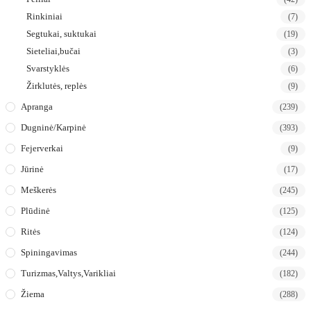
Rinkiniai
(7)
Segtukai, suktukai
(19)
Sieteliai,bučai
(3)
Svarstyklės
(6)
Žirklutės, replės
(9)
Apranga
(239)
Dugninė/karpinė
(393)
Fejerverkai
(9)
Jūrinė
(17)
Meškerės
(245)
Plūdinė
(125)
Ritės
(124)
Spiningavimas
(244)
Turizmas,valtys,varikliai
(182)
Žiema
(288)