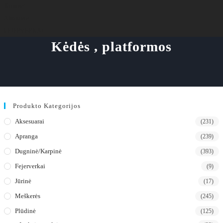
Termosai
Aksesuarai
FEJERVERKAI
Kėdės , platformos
Produkto Kategorijos
Aksesuarai
(231)
Apranga
(239)
Dugninė/karpinė
(393)
Fejerverkai
(9)
Jūrinė
(17)
Meškerės
(245)
Plūdinė
(125)