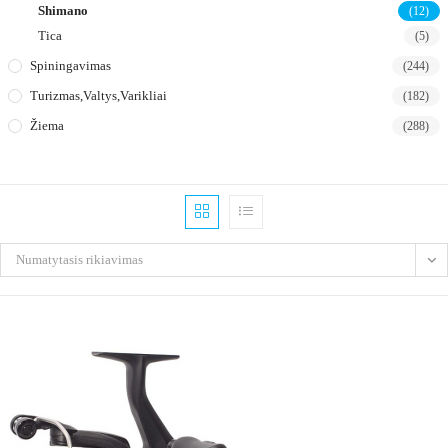
Shimano
(12)
Tica
(5)
Spiningavimas
(244)
Turizmas,valtys,varikliai
(182)
Žiema
(288)
Numatytasis rikiavimas