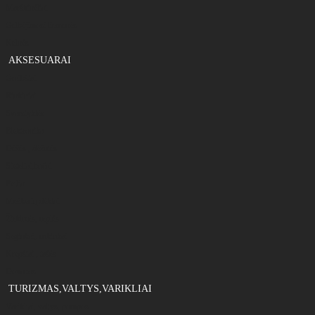
Marškinėliai
Gelbėjimosi liemenės
Kelnės
AKSESUARAI
Graibštai
Rinkiniai
Svarstyklės
Elektronika
Dėžės , dėžutės
Sieteliai,bučai
Peiliai
Meškerių dėklai
Žirklutės, replės
Segtukai, suktukai
Krepšiai , tašės
Dovanos
TURIZMAS,VALTYS,VARIKLIAI
Varikliai, valtys, pompos