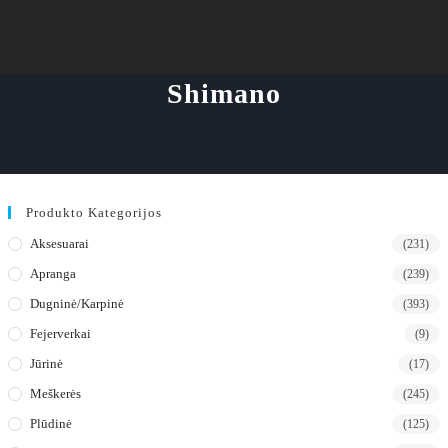
Termosai
Aksesuarai
FEJERVERKAI
Shimano
Produkto Kategorijos
Aksesuarai
(231)
Apranga
(239)
Dugninė/karpinė
(393)
Fejerverkai
(9)
Jūrinė
(17)
Meškerės
(245)
Plūdinė
(125)