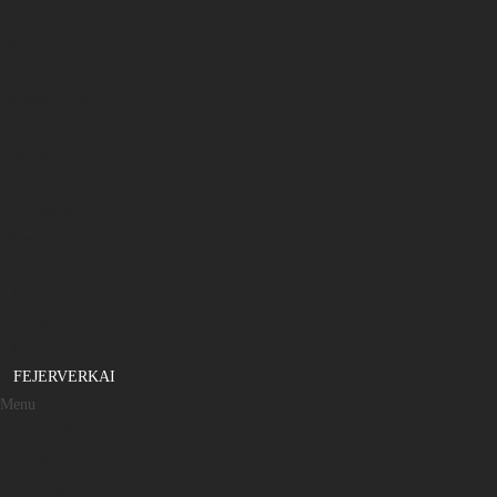
Palapinės
Sargeliai
Balansyrai
Blizgutės, VIB’ai
Sistemėlės
Avizėlės
Samteliai ledui, šėryklėlės
Ledo smaigai
Stoveliai
Kita
Apsauga nuo slydimo
Termosai
Aksesuarai
FEJERVERKAI
Menu
MEŠKERĖS
Spiningas
13 Fishing