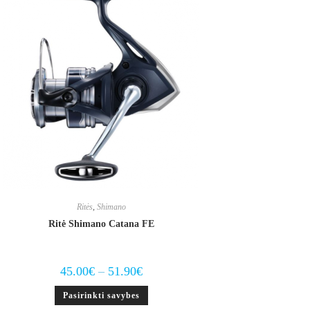
Ritės
,
Shimano
Ritė Shimano Catana FE
Price
45.00
€
–
51.90
€
range:
45.00€
This
Pasirinkti savybes
through
product
51.90€
has