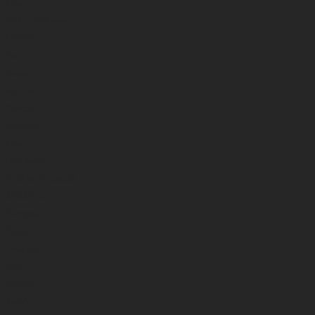
Švinai
Kėdės , platformos
JŪRINĖ
Valai
Masalai
Kabliukai
Dėžutės
Sistemėlės
Švinai
Galvakabliai
Gelbėjimosi liemenės
APRANGA
Kostiumai
Žieminiai
Vasariniai
Batai
Žieminiai
Vasariniai