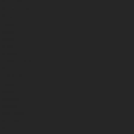
Apatiniai rūbai
Britkelnės , braidymo batai
Striukės
Liemenės
Kepurės
Pirštinės
Kojinės
Marškinėliai
Gelbėjimosi liemenės
Kelnės
AKSESUARAI
Graibštai
Rinkiniai
Svarstyklės
Elektronika
Dėžės , dėžutės
Sieteliai,bučai
Peiliai