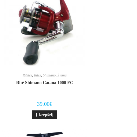
Ritelės
,
Ritės
,
Shimano
,
Žiema
Ritė Shimano Catana 1000 FC
39.00
€
Į krepšelį