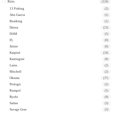
Ritės
(124)
13 Fishing
(2)
Abu Garcia
(1)
Bearking
(1)
Daiwa
(23)
DAM
(5)
FL
(0)
Jūrinė
(6)
Karpinė
(24)
Kastinginė
(9)
Larus
(2)
Mitchell
(2)
Okuma
(37)
Prologic
(2)
Rumpol
(5)
Ryobi
(9)
Salmo
(3)
Savage Gear
(3)