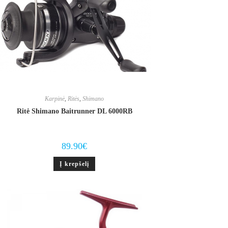
Karpinė
,
Ritės
,
Shimano
Ritė Shimano Baitrunner DL 6000RB
89.90
€
Į krepšelį