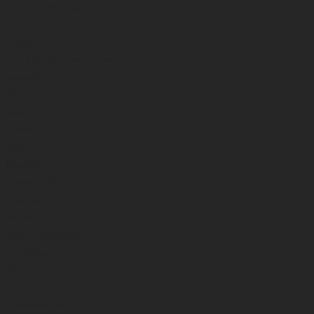
Žvejybinės dėžės, dėžutės
Stoveliai
Prožektoriai
Ledo grąžtai ,peikenos, peiliukai
Meškerėlės
Ritelės
Rogės
Palapinės
Sargeliai
Balansyrai
Blizgutės, VIB’ai
Sistemėlės
Avizėlės
Samteliai ledui, šėryklėlės
Ledo smaigai
Stoveliai
Kita
Apsauga nuo slydimo