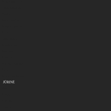
Monoflamentinis
Fluorokarbonas
Plūdės
Slankiojančios
Neslankiojančios
Kitos
Jaukai,masalai
Smulkmenos
Kabliukai
Stoperiai
Segtukai, suktukai
Švinai
Kėdės , platformos
JŪRINĖ
Valai
Masalai
Kabliukai
Dėžutės