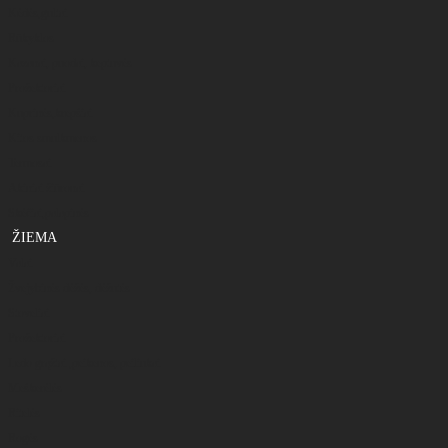
Kėdės,gultai
Rūkyklos
Kazanai, puodai, keptuvės
Prožektoriai
Kuprinės,krepšiai
Kitos smulkmenos
Termosai
Akiniai žiūronai
Skėčiai,palapinės
ŽIEMA
Valai
Žvejybinės dėžės, dėžutės
Stoveliai
Prožektoriai
Ledo grąžtai ,peikenos, peiliukai
Meškerėlės
Ritelės
Rogės