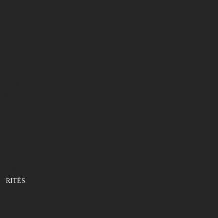
Mikado
Nappa
Okuma
Rumpol
Ryobi
Salmo
Savage Gear
Shimano
Westin
Plūdinė
Dugninė
Karpinė
Jūrinė
Muselinė
RITĖS
Abu Garcia
Bearking
Daiwa