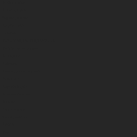
Meškerių dėklai
Žirklutės, replės
Segtukai, suktukai
Krepšiai , tašės
Dovanos
TURIZMAS,VALTYS,VARIKLIAI
Varikliai, valtys, pompos
Kėdės,gultai
Rūkyklos
Kazanai, puodai, keptuvės
Prožektoriai
Kuprinės,krepšiai
Kitos smulkmenos
Termosai
Akiniai žiūronai
Skėčiai,palapinės
ŽIEMA
Valai