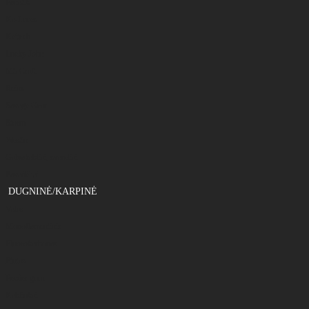
Fanatik
Ka-Lures
Keitech
Lucky John
M5 Craft
Reins
Savage Gear
Storm
Westin
Galvakabliai, svareliai
Pavadėliai
DUGNINĖ/KARPINĖ
Valas
Monoflamentinis
Fluorokarbonas
Pintas
Feeder gum
Kabliukai