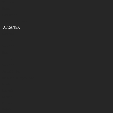
Sistemėlės
Švinai
Galvakabliai
Gelbėjimosi liemenės
APRANGA
Kostiumai
Žieminiai
Vasariniai
Batai
Žieminiai
Vasariniai
Apatiniai rūbai
Britkelnės , braidymo batai
Striukės
Liemenės
Kepurės
Pirštinės
Kojinės