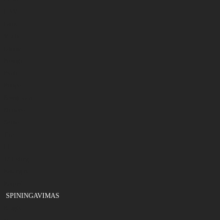
DAM
Larus
Mitchell
Okuma
Prologic
Ryobi
Rumpol
Savage Gear
Shimano
Salmo
Tica
FL
13 Fishing
Kastinginė
Karpinė
SPININGAVIMAS
Blizgės