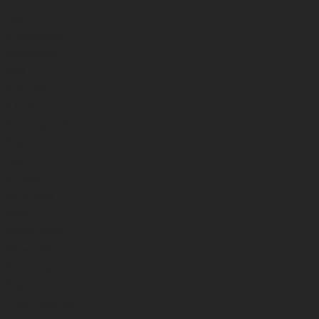
Valas
Monoflamentinis
Fluorokarbonas
Pintas
Feeder gum
Kabliukai
Sistemėlės,pavadėliai
Masalai
Jaukai
Kiti priedai
Boiliai, peletės
Kvapai
Šėryklos, spombai
Kibimo indikatoriai
Elektriniai signalizatoriai
Švieselės
Svingai , beždžionės