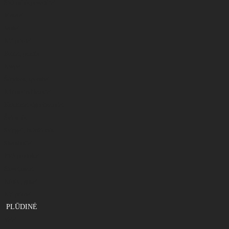
Sistemėlės,pavadėliai
Masalai
Jaukai
Kiti priedai
Boiliai, peletės
Kvapai
Šėryklos, spombai
Kibimo indikatoriai
Elektriniai signalizatoriai
Švieselės
Svingai , beždžionės
Skambučiai
PVA produktai
Stovai,matai
Kėdės , gultai
Kiti priedai
PLŪDINĖ
Valai