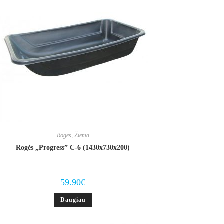
Rogės
,
Žiema
Rogės „Progress” C-6 (1430x730x200)
59.90
€
Daugiau