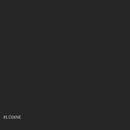
Sistemėlės,pavadėliai
Masalai
Jaukai
Kiti priedai
Boiliai, peletės
Kvapai
Šėryklos, spombai
Kibimo indikatoriai
Elektriniai signalizatoriai
Švieselės
Svingai , beždžionės
Skambučiai
PVA produktai
Stovai,matai
Kėdės , gultai
Kiti priedai
PLŪDINĖ
Valai