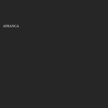
Sistemėlės
Švinai
Galvakabliai
Gelbėjimosi liemenės
APRANGA
Kostiumai
Žieminiai
Vasariniai
Batai
Žieminiai
Vasariniai
Apatiniai rūbai
Britkelnės , braidymo batai
Striukės
Liemenės
Kepurės
Pirštinės
Kojinės