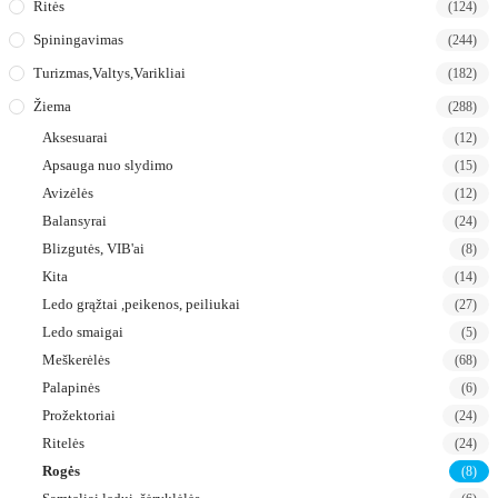
Ritės
(124)
Spiningavimas
(244)
Turizmas,valtys,varikliai
(182)
Žiema
(288)
Aksesuarai
(12)
Apsauga nuo slydimo
(15)
Avizėlės
(12)
Balansyrai
(24)
Blizgutės, VIB'ai
(8)
Kita
(14)
Ledo grąžtai ,peikenos, peiliukai
(27)
Ledo smaigai
(5)
Meškerėlės
(68)
Palapinės
(6)
Prožektoriai
(24)
Ritelės
(24)
Rogės
(8)