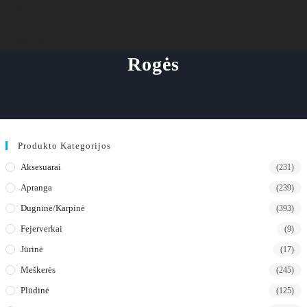
Termosai
Aksesuarai
FEJERVERKAI
Rogės
Produkto Kategorijos
Aksesuarai
(231)
Apranga
(239)
Dugninė/karpinė
(393)
Fejerverkai
(9)
Jūrinė
(17)
Meškerės
(245)
Plūdinė
(125)