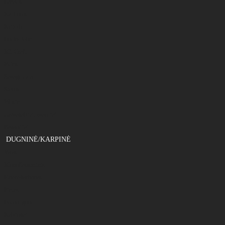
Fanatik
Ka-Lures
Keitech
Lucky John
M5 Craft
Reins
Savage Gear
Storm
Westin
Galvakabliai, svareliai
Pavadėliai
DUGNINĖ/KARPINĖ
Valas
Monoflamentinis
Fluorokarbonas
Pintas
Feeder gum
Kabliukai