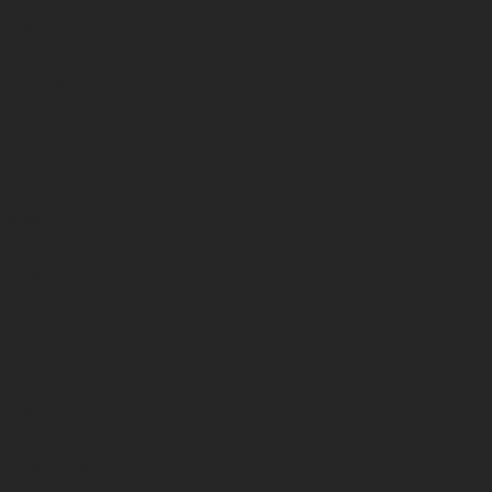
Valas
Monoflamentinis
Fluorokarbonas
Pintas
Feeder gum
Kabliukai
Sistemėlės,pavadėliai
Masalai
Jaukai
Kiti priedai
Boiliai, peletės
Kvapai
Šėryklos, spombai
Kibimo indikatoriai
Elektriniai signalizatoriai
Švieselės
Svingai , beždžionės