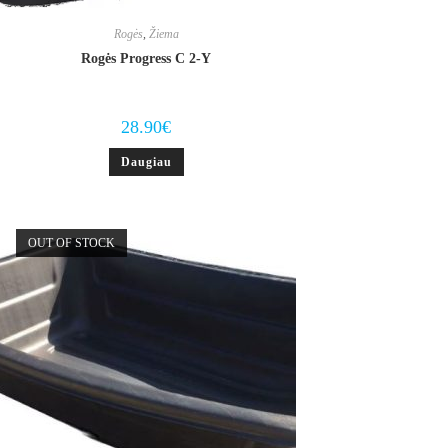
Rogės
,
Žiema
Rogės Progress C 2-Y
28.90
€
Daugiau
OUT OF STOCK