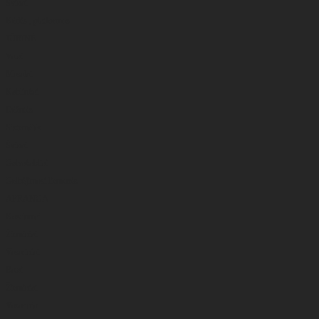
Švinai
Kėdės , platformos
JŪRINĖ
Valai
Masalai
Kabliukai
Dėžutės
Sistemėlės
Švinai
Galvakabliai
Gelbėjimosi liemenės
APRANGA
Kostiumai
Žieminiai
Vasariniai
Batai
Žieminiai
Vasariniai