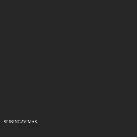
DAM
Larus
Mitchell
Okuma
Prologic
Ryobi
Rumpol
Savage Gear
Shimano
Salmo
Tica
FL
13 Fishing
Kastinginė
Karpinė
SPININGAVIMAS
Blizgės