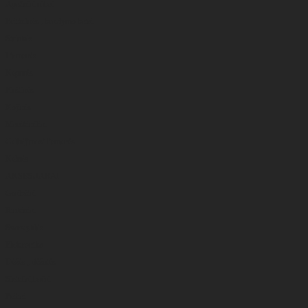
Apatiniai rūbai
Britkelnės , braidymo batai
Striukės
Liemenės
Kepurės
Pirštinės
Kojinės
Marškinėliai
Gelbėjimosi liemenės
Kelnės
AKSESUARAI
Graibštai
Rinkiniai
Svarstyklės
Elektronika
Dėžės , dėžutės
Sieteliai,bučai
Peiliai