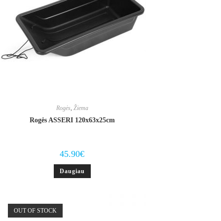
Rogės
,
Žiema
Rogės ASSERI 120x63x25cm
45.90
€
Daugiau
OUT OF STOCK