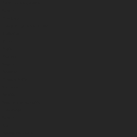
Žvejybinės dėžės, dėžutės
Stoveliai
Prožektoriai
Ledo grąžtai ,peikenos, peiliukai
Meškerėlės
Ritelės
Rogės
Palapinės
Sargeliai
Balansyrai
Blizgutės, VIB’ai
Sistemėlės
Avizėlės
Samteliai ledui, šėryklėlės
Ledo smaigai
Stoveliai
Kita
Apsauga nuo slydimo