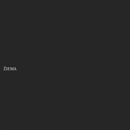
Kėdės,gultai
Rūkyklos
Kazanai, puodai, keptuvės
Prožektoriai
Kuprinės,krepšiai
Kitos smulkmenos
Termosai
Akiniai žiūronai
Skėčiai,palapinės
ŽIEMA
Valai
Žvejybinės dėžės, dėžutės
Stoveliai
Prožektoriai
Ledo grąžtai ,peikenos, peiliukai
Meškerėlės
Ritelės
Rogės