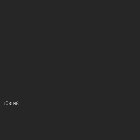
Monoflamentinis
Fluorokarbonas
Plūdės
Slankiojančios
Neslankiojančios
Kitos
Jaukai,masalai
Smulkmenos
Kabliukai
Stoperiai
Segtukai, suktukai
Švinai
Kėdės , platformos
JŪRINĖ
Valai
Masalai
Kabliukai
Dėžutės