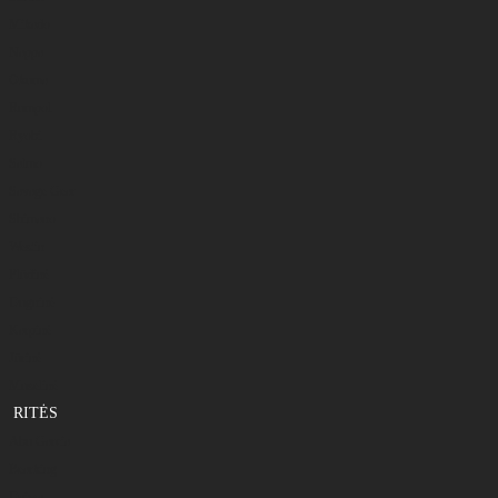
Mikado
Nappa
Okuma
Rumpol
Ryobi
Salmo
Savage Gear
Shimano
Westin
Plūdinė
Dugninė
Karpinė
Jūrinė
Muselinė
RITĖS
Abu Garcia
Bearking
Daiwa