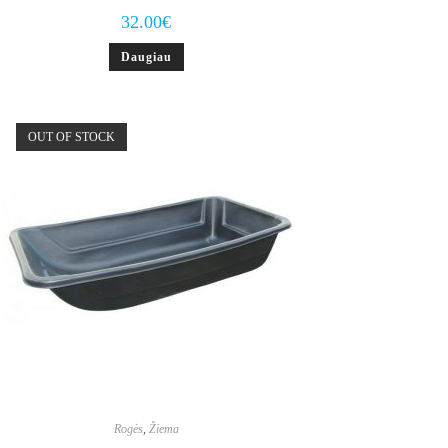
32.00
€
Daugiau
OUT OF STOCK
Rogės
,
Žiema