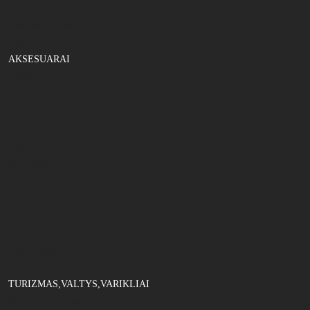
Marškinėliai
Gelbėjimosi liemenės
Kelnės
AKSESUARAI
Graibštai
Rinkiniai
Svarstyklės
Elektronika
Dėžės , dėžutės
Sieteliai,bučai
Peiliai
Meškerių dėklai
Žirklutės, replės
Segtukai, suktukai
Krepšiai , tašės
Dovanos
TURIZMAS,VALTYS,VARIKLIAI
Varikliai, valtys, pompos