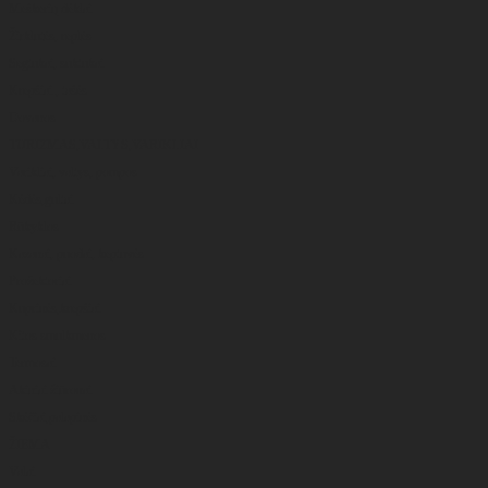
Meškerių dėklai
Žirklutės, replės
Segtukai, suktukai
Krepšiai , tašės
Dovanos
TURIZMAS,VALTYS,VARIKLIAI
Varikliai, valtys, pompos
Kėdės,gultai
Rūkyklos
Kazanai, puodai, keptuvės
Prožektoriai
Kuprinės,krepšiai
Kitos smulkmenos
Termosai
Akiniai žiūronai
Skėčiai,palapinės
ŽIEMA
Valai