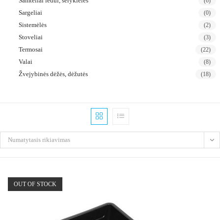
Samteliai ledui, šėryklėlės
(6)
Sargeliai
(0)
Sistemėlės
(2)
Stoveliai
(3)
Termosai
(22)
Valai
(8)
Žvejybinės dėžės, dėžutės
(18)
Numatytasis rikiavimas
OUT OF STOCK