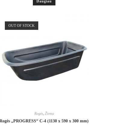
Daugiau
OUT OF STOCK
Rogės
,
Žiema
Rogės „PROGRESS“ С-4 (1130 х 590 х 300 mm)