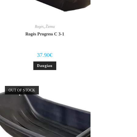
Rogės
,
Žiema
Rogės Progress C 3-1
37.90
€
Daugiau
OUT OF STOCK