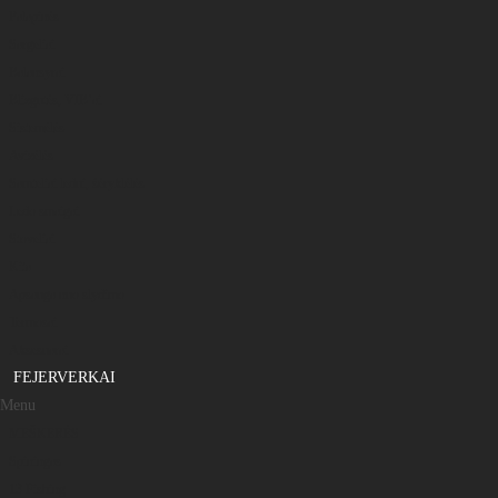
Palapinės
Sargeliai
Balansyrai
Blizgutės, VIB’ai
Sistemėlės
Avizėlės
Samteliai ledui, šėryklėlės
Ledo smaigai
Stoveliai
Kita
Apsauga nuo slydimo
Termosai
Aksesuarai
FEJERVERKAI
Menu
MEŠKERĖS
Spiningas
13 Fishing