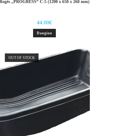
Rogės „PROGRESS“ С-5 (1200 х 650 х 260 mm)
44.00
€
Daugiau
OUT OF STOCK