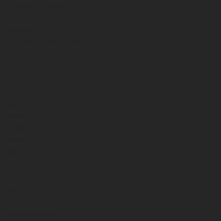
Žvejybinės dėžės, dėžutės
Stoveliai
Prožektoriai
Ledo grąžtai ,peikenos, peiliukai
Meškerėlės
Ritelės
Rogės
Palapinės
Sargeliai
Balansyrai
Blizgutės, VIB’ai
Sistemėlės
Avizėlės
Samteliai ledui, šėryklėlės
Ledo smaigai
Stoveliai
Kita
Apsauga nuo slydimo