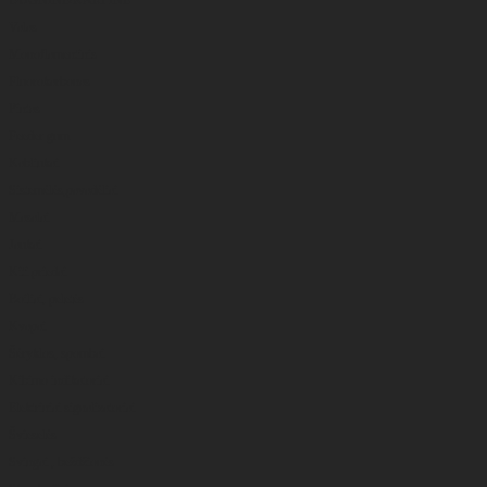
Valas
Monoflamentinis
Fluorokarbonas
Pintas
Feeder gum
Kabliukai
Sistemėlės,pavadėliai
Masalai
Jaukai
Kiti priedai
Boiliai, peletės
Kvapai
Šėryklos, spombai
Kibimo indikatoriai
Elektriniai signalizatoriai
Švieselės
Svingai , beždžionės