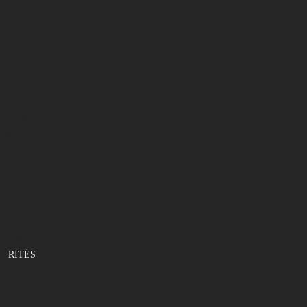
Mikado
Nappa
Okuma
Rumpol
Ryobi
Salmo
Savage Gear
Shimano
Westin
Plūdinė
Dugninė
Karpinė
Jūrinė
Muselinė
RITĖS
Abu Garcia
Bearking
Daiwa