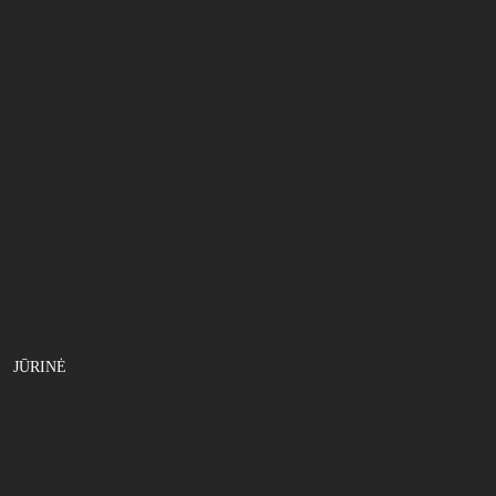
Monoflamentinis
Fluorokarbonas
Plūdės
Slankiojančios
Neslankiojančios
Kitos
Jaukai,masalai
Smulkmenos
Kabliukai
Stoperiai
Segtukai, suktukai
Švinai
Kėdės , platformos
JŪRINĖ
Valai
Masalai
Kabliukai
Dėžutės