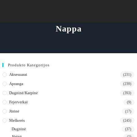
Termosai
Aksesuarai
FEJERVERKAI
Nappa
Produkto Kategorijos
Aksesuarai
(231)
Apranga
(239)
Dugninė/karpinė
(393)
Fejerverkai
(9)
Jūrinė
(17)
Meškerės
(245)
Dugninė
(37)
Jūrinė
(1)