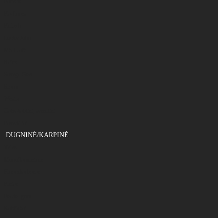
Fanatik
Ka-Lures
Keitech
Lucky John
M5 Craft
Reins
Savage Gear
Storm
Westin
Galvakabliai, svareliai
Pavadėliai
DUGNINĖ/KARPINĖ
Valas
Monoflamentinis
Fluorokarbonas
Pintas
Feeder gum
Kabliukai