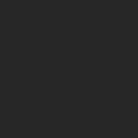
Apatiniai rūbai
Britkelnės , braidymo batai
Striukės
Liemenės
Kepurės
Pirštinės
Kojinės
Marškinėliai
Gelbėjimosi liemenės
Kelnės
AKSESUARAI
Graibštai
Rinkiniai
Svarstyklės
Elektronika
Dėžės , dėžutės
Sieteliai,bučai
Peiliai