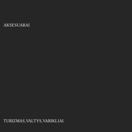
Marškinėliai
Gelbėjimosi liemenės
Kelnės
AKSESUARAI
Graibštai
Rinkiniai
Svarstyklės
Elektronika
Dėžės , dėžutės
Sieteliai,bučai
Peiliai
Meškerių dėklai
Žirklutės, replės
Segtukai, suktukai
Krepšiai , tašės
Dovanos
TURIZMAS,VALTYS,VARIKLIAI
Varikliai, valtys, pompos