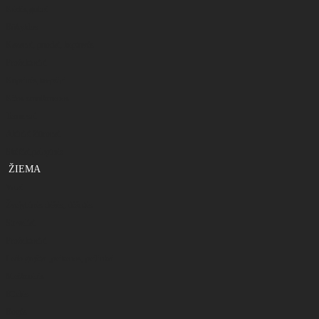
Kėdės,gultai
Rūkyklos
Kazanai, puodai, keptuvės
Prožektoriai
Kuprinės,krepšiai
Kitos smulkmenos
Termosai
Akiniai žiūronai
Skėčiai,palapinės
ŽIEMA
Valai
Žvejybinės dėžės, dėžutės
Stoveliai
Prožektoriai
Ledo grąžtai ,peikenos, peiliukai
Meškerėlės
Ritelės
Rogės