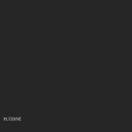
Sistemėlės,pavadėliai
Masalai
Jaukai
Kiti priedai
Boiliai, peletės
Kvapai
Šėryklos, spombai
Kibimo indikatoriai
Elektriniai signalizatoriai
Švieselės
Svingai , beždžionės
Skambučiai
PVA produktai
Stovai,matai
Kėdės , gultai
Kiti priedai
PLŪDINĖ
Valai