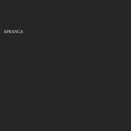
Sistemėlės
Švinai
Galvakabliai
Gelbėjimosi liemenės
APRANGA
Kostiumai
Žieminiai
Vasariniai
Batai
Žieminiai
Vasariniai
Apatiniai rūbai
Britkelnės , braidymo batai
Striukės
Liemenės
Kepurės
Pirštinės
Kojinės