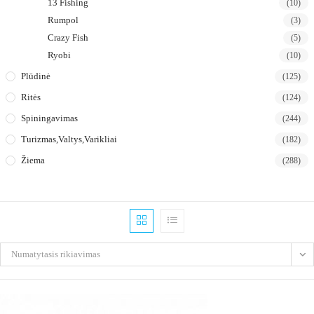
13 Fishing
(10)
Rumpol
(3)
Crazy Fish
(5)
Ryobi
(10)
Plūdinė
(125)
Ritės
(124)
Spiningavimas
(244)
Turizmas,valtys,varikliai
(182)
Žiema
(288)
Numatytasis rikiavimas