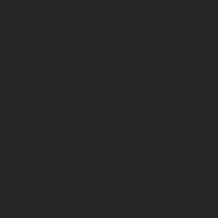
Švinai
Kėdės , platformos
JŪRINĖ
Valai
Masalai
Kabliukai
Dėžutės
Sistemėlės
Švinai
Galvakabliai
Gelbėjimosi liemenės
APRANGA
Kostiumai
Žieminiai
Vasariniai
Batai
Žieminiai
Vasariniai