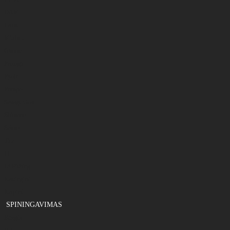
DAM
Larus
Mitchell
Okuma
Prologic
Ryobi
Rumpol
Savage Gear
Shimano
Salmo
Tica
FL
13 Fishing
Kastinginė
Karpinė
SPININGAVIMAS
Blizgės