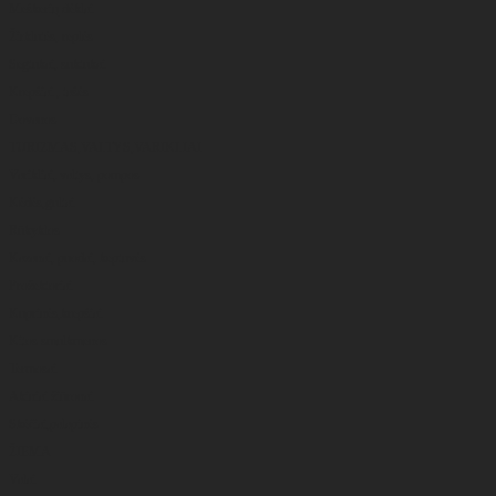
Meškerių dėklai
Žirklutės, replės
Segtukai, suktukai
Krepšiai , tašės
Dovanos
TURIZMAS,VALTYS,VARIKLIAI
Varikliai, valtys, pompos
Kėdės,gultai
Rūkyklos
Kazanai, puodai, keptuvės
Prožektoriai
Kuprinės,krepšiai
Kitos smulkmenos
Termosai
Akiniai žiūronai
Skėčiai,palapinės
ŽIEMA
Valai