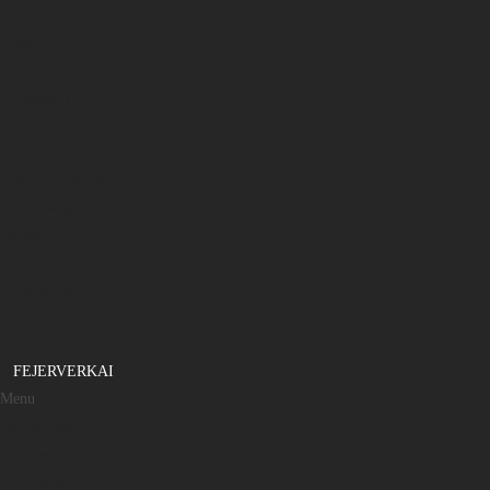
Palapinės
Sargeliai
Balansyrai
Blizgutės, VIB’ai
Sistemėlės
Avizėlės
Samteliai ledui, šėryklėlės
Ledo smaigai
Stoveliai
Kita
Apsauga nuo slydimo
Termosai
Aksesuarai
FEJERVERKAI
Menu
MEŠKERĖS
Spiningas
13 Fishing