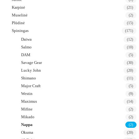
Karpinė
(21)
Muselinė
(2)
Plūdinė
(15)
Spiningas
(171)
Daiwa
(12)
Salmo
(10)
DAM
(5)
Savage Gear
(30)
Lucky John
(20)
Shimano
(11)
Major Craft
(5)
Westin
(9)
Maximus
(14)
Mifine
(2)
Mikado
(2)
Nappa
(2)
Okuma
(20)