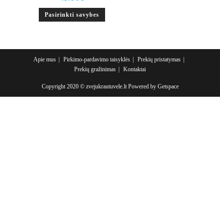
This
Pasirinkti savybes
product
has
multiple
variants.
The
options
may
Apie mus
Pirkimo-pardavimo taisyklės
Prekių pristatymas
be
Prekių gražinimas
Kontaktai
chosen
on
the
Copyright 2020 © zvejukrautuvele.lt Powered by
Getspace
product
page