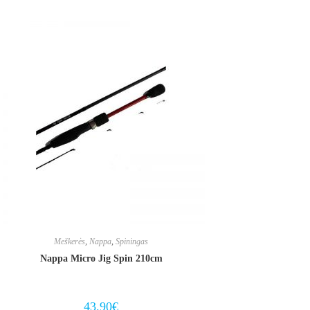
multiple
variants.
The
options
may
be
chosen
on
the
product
page
Meškerės
,
Nappa
,
Spiningas
Nappa Micro Jig Spin 210cm
43.90
€