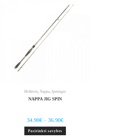
Meškerės
,
Nappa
,
Spiningas
NAPPA JIG SPIN
Price
34.90
€
–
36.90
€
range:
34.90€
This
Pasirinkti savybes
through
product
36.90€
has