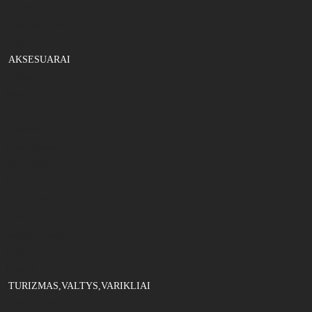
Marškinėliai
Gelbėjimosi liemenės
Kelnės
AKSESUARAI
Graibštai
Rinkiniai
Svarstyklės
Elektronika
Dėžės , dėžutės
Sieteliai,bučai
Peiliai
Meškerių dėklai
Žirklutės, replės
Segtukai, suktukai
Krepšiai , tašės
Dovanos
TURIZMAS,VALTYS,VARIKLIAI
Varikliai, valtys, pompos