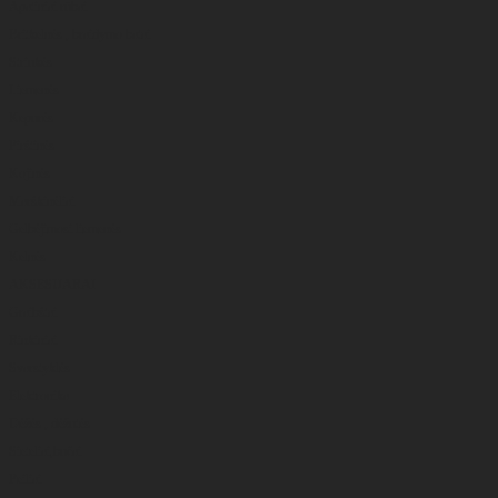
Apatiniai rūbai
Britkelnės , braidymo batai
Striukės
Liemenės
Kepurės
Pirštinės
Kojinės
Marškinėliai
Gelbėjimosi liemenės
Kelnės
AKSESUARAI
Graibštai
Rinkiniai
Svarstyklės
Elektronika
Dėžės , dėžutės
Sieteliai,bučai
Peiliai