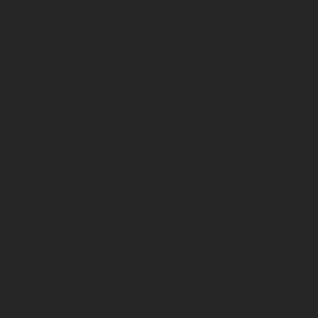
Švinai
Kėdės , platformos
JŪRINĖ
Valai
Masalai
Kabliukai
Dėžutės
Sistemėlės
Švinai
Galvakabliai
Gelbėjimosi liemenės
APRANGA
Kostiumai
Žieminiai
Vasariniai
Batai
Žieminiai
Vasariniai