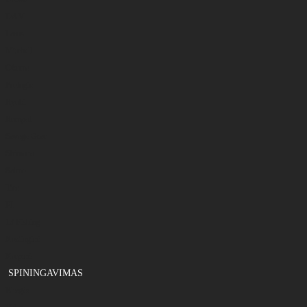
DAM
Larus
Mitchell
Okuma
Prologic
Ryobi
Rumpol
Savage Gear
Shimano
Salmo
Tica
FL
13 Fishing
Kastinginė
Karpinė
SPININGAVIMAS
Blizgės