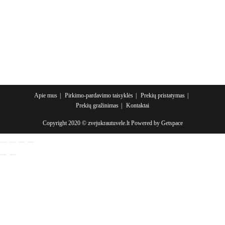
multiple
variants.
The
options
may
be
chosen
on
the
product
page
Apie mus
Pirkimo-pardavimo taisyklės
Prekių pristatymas
Prekių gražinimas
Kontaktai
Copyright 2020 © zvejukrautuvele.lt Powered by
Getspace