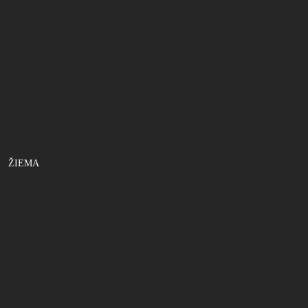
Kėdės,gultai
Rūkyklos
Kazanai, puodai, keptuvės
Prožektoriai
Kuprinės,krepšiai
Kitos smulkmenos
Termosai
Akiniai žiūronai
Skėčiai,palapinės
ŽIEMA
Valai
Žvejybinės dėžės, dėžutės
Stoveliai
Prožektoriai
Ledo grąžtai ,peikenos, peiliukai
Meškerėlės
Ritelės
Rogės