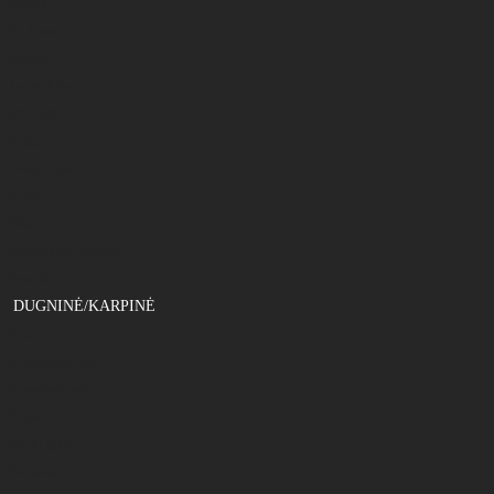
Fanatik
Ka-Lures
Keitech
Lucky John
M5 Craft
Reins
Savage Gear
Storm
Westin
Galvakabliai, svareliai
Pavadėliai
DUGNINĖ/KARPINĖ
Valas
Monoflamentinis
Fluorokarbonas
Pintas
Feeder gum
Kabliukai