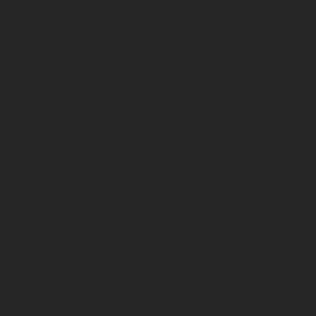
Meškerių dėklai
Žirklutės, replės
Segtukai, suktukai
Krepšiai , tašės
Dovanos
TURIZMAS,VALTYS,VARIKLIAI
Varikliai, valtys, pompos
Kėdės,gultai
Rūkyklos
Kazanai, puodai, keptuvės
Prožektoriai
Kuprinės,krepšiai
Kitos smulkmenos
Termosai
Akiniai žiūronai
Skėčiai,palapinės
ŽIEMA
Valai