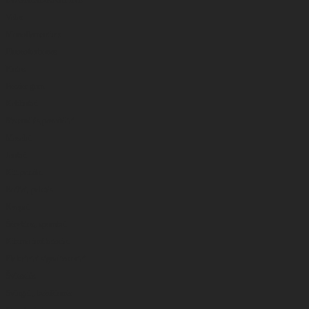
Valas
Monoflamentinis
Fluorokarbonas
Pintas
Feeder gum
Kabliukai
Sistemėlės,pavadėliai
Masalai
Jaukai
Kiti priedai
Boiliai, peletės
Kvapai
Šėryklos, spombai
Kibimo indikatoriai
Elektriniai signalizatoriai
Švieselės
Svingai , beždžionės