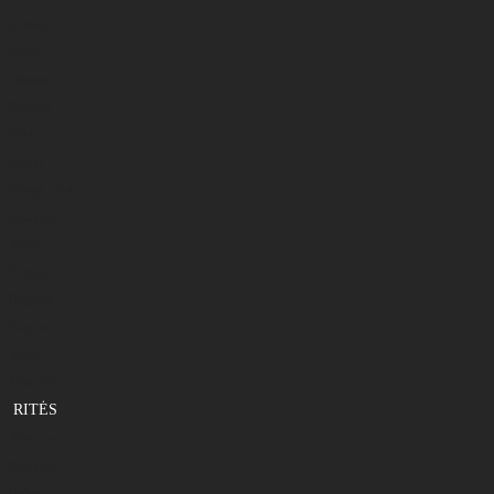
Mikado
Nappa
Okuma
Rumpol
Ryobi
Salmo
Savage Gear
Shimano
Westin
Plūdinė
Dugninė
Karpinė
Jūrinė
Muselinė
RITĖS
Abu Garcia
Bearking
Daiwa