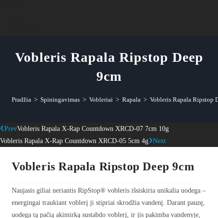
Termosai
Aksesuarai
FEJERVERKAI
Vobleris Rapala Ripstop Deep
9cm
Pradžia
>
Spiningavimas
>
Vobleriai
>
Rapala
>
Vobleris Rapala Ripstop
Prev
Vobleris Rapala X-Rap Countdown XRCD-07 7cm 10g
Vobleris Rapala X-Rap Countdown XRCD-05 5cm 4g
Next
Vobleris Rapala Ripstop Deep 9cm
Naujasis giliai neriantis RipStop® vobleris išsiskiria unikalia uodega –
energingai traukiant voblerį ji stipriai skrodžia vandenį. Darant pauzę,
uodega tą pačią akimirką sustabdo voblerį, ir jis pakimba vandenyje,