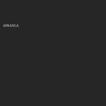
Sistemėlės
Švinai
Galvakabliai
Gelbėjimosi liemenės
APRANGA
Kostiumai
Žieminiai
Vasariniai
Batai
Žieminiai
Vasariniai
Apatiniai rūbai
Britkelnės , braidymo batai
Striukės
Liemenės
Kepurės
Pirštinės
Kojinės