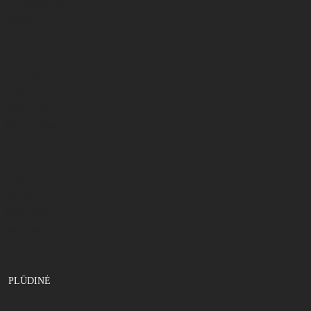
Sistemėlės,pavadėliai
Masalai
Jaukai
Kiti priedai
Boiliai, peletės
Kvapai
Šėryklos, spombai
Kibimo indikatoriai
Elektriniai signalizatoriai
Švieselės
Svingai , beždžionės
Skambučiai
PVA produktai
Stovai,matai
Kėdės , gultai
Kiti priedai
PLŪDINĖ
Valai