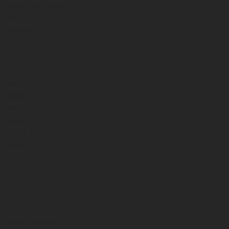
Žvejybinės dėžės, dėžutės
Stoveliai
Prožektoriai
Ledo grąžtai ,peikenos, peiliukai
Meškerėlės
Ritelės
Rogės
Palapinės
Sargeliai
Balansyrai
Blizgutės, VIB’ai
Sistemėlės
Avizėlės
Samteliai ledui, šėryklėlės
Ledo smaigai
Stoveliai
Kita
Apsauga nuo slydimo