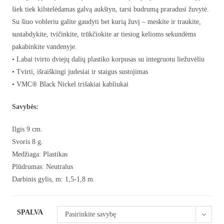
šiek tiek kilstelėdamas galvą aukštyn, tarsi budrumą praradusi žuvytė.
Su šiuo vobleriu galite gaudyti bet kurią žuvį – meskite ir traukite,
sustabdykite, tvičinkite, trūkčiokite ar tiesiog kelioms sekundėms
pakabinkite vandenyje.
• Labai tvirto dviejų dalių plastiko korpusas su integruotu liežuvėliu
• Tvirti, išraiškingi judesiai ir staigus sustojimas
• VMC® Black Nickel trišakiai kabliukai
Savybės:
Ilgis 9 cm.
Svoris 8 g.
Medžiaga: Plastikas
Plūdrumas: Neutralus
Darbinis gylis, m: 1,5-1,8 m.
SPALVA
Pasirinkite savybę