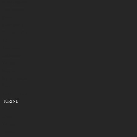
Monoflamentinis
Fluorokarbonas
Plūdės
Slankiojančios
Neslankiojančios
Kitos
Jaukai,masalai
Smulkmenos
Kabliukai
Stoperiai
Segtukai, suktukai
Švinai
Kėdės , platformos
JŪRINĖ
Valai
Masalai
Kabliukai
Dėžutės