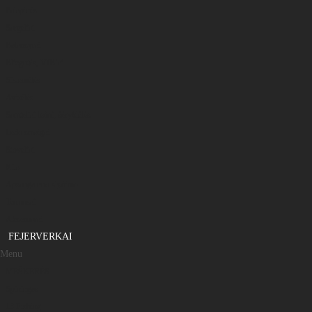
Palapinės
Sargeliai
Balansyrai
Blizgutės, VIB’ai
Sistemėlės
Avizėlės
Samteliai ledui, šėryklėlės
Ledo smaigai
Stoveliai
Kita
Apsauga nuo slydimo
Termosai
Aksesuarai
FEJERVERKAI
Menu
MEŠKERĖS
Spiningas
13 Fishing