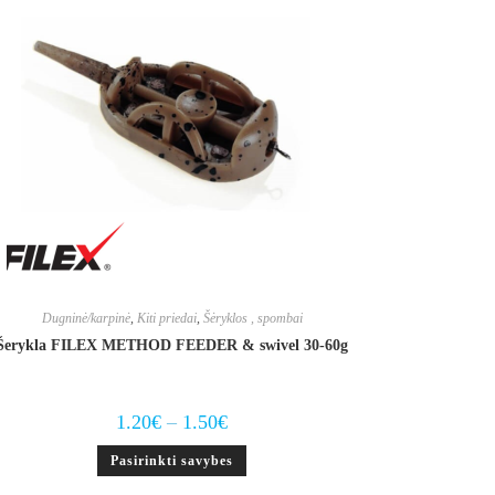
Dugninė/karpinė
,
Kiti priedai
,
Šėryklos , spombai
Šerykla FILEX METHOD FEEDER & swivel 30-60g
Price
1.20
€
–
1.50
€
range:
1.20€
This
Pasirinkti savybes
through
product
1.50€
has