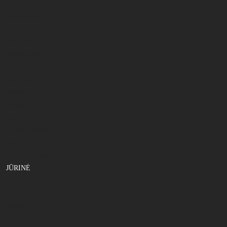
Monoflamentinis
Fluorokarbonas
Plūdės
Slankiojančios
Neslankiojančios
Kitos
Jaukai,masalai
Smulkmenos
Kabliukai
Stoperiai
Segtukai, suktukai
Švinai
Kėdės , platformos
JŪRINĖ
Valai
Masalai
Kabliukai
Dėžutės