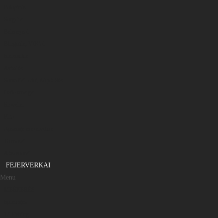
Palapinės
Sargeliai
Balansyrai
Blizgutės, VIB’ai
Sistemėlės
Avizėlės
Samteliai ledui, šėryklėlės
Ledo smaigai
Stoveliai
Kita
Apsauga nuo slydimo
Termosai
Aksesuarai
FEJERVERKAI
Menu
MEŠKERĖS
Spiningas
13 Fishing