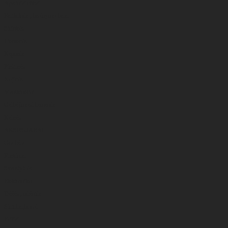
Apatiniai rūbai
Britkelnės , braidymo batai
Striukės
Liemenės
Kepurės
Pirštinės
Kojinės
Marškinėliai
Gelbėjimosi liemenės
Kelnės
AKSESUARAI
Graibštai
Rinkiniai
Svarstyklės
Elektronika
Dėžės , dėžutės
Sieteliai,bučai
Peiliai