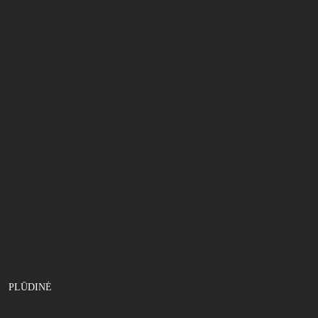
Sistemėlės,pavadėliai
Masalai
Jaukai
Kiti priedai
Boiliai, peletės
Kvapai
Šėryklos, spombai
Kibimo indikatoriai
Elektriniai signalizatoriai
Švieselės
Svingai , beždžionės
Skambučiai
PVA produktai
Stovai,matai
Kėdės , gultai
Kiti priedai
PLŪDINĖ
Valai