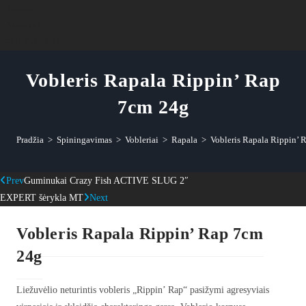
Termosai
Aksesuarai
FEJERVERKAI
Vobleris Rapala Rippin’ Rap
7cm 24g
Pradžia
>
Spiningavimas
>
Vobleriai
>
Rapala
>
Vobleris Rapala Rippin’ 
Prev
Guminukai Crazy Fish ACTIVE SLUG 2″
EXPERT šėrykla MT
Next
Vobleris Rapala Rippin’ Rap 7cm
24g
Liežuvėlio neturintis vobleris „Rippin’ Rap“ pasižymi agresyviais