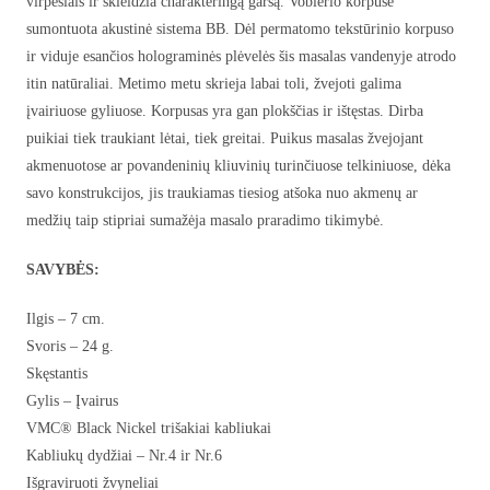
virpesiais ir skleidžia charakteringą garsą. Voblerio korpuse
sumontuota akustinė sistema BB. Dėl permatomo tekstūrinio korpuso
ir viduje esančios holograminės plėvelės šis masalas vandenyje atrodo
itin natūraliai. Metimo metu skrieja labai toli, žvejoti galima
įvairiuose gyliuose. Korpusas yra gan plokščias ir ištęstas. Dirba
puikiai tiek traukiant lėtai, tiek greitai. Puikus masalas žvejojant
akmenuotose ar povandeninių kliuvinių turinčiuose telkiniuose, dėka
savo konstrukcijos, jis traukiamas tiesiog atšoka nuo akmenų ar
medžių taip stipriai sumažėja masalo praradimo tikimybė.
SAVYBĖS:
Ilgis – 7 cm.
Svoris – 24 g.
Skęstantis
Gylis – Įvairus
VMC® Black Nickel trišakiai kabliukai
Kabliukų dydžiai – Nr.4 ir Nr.6
Išgraviruoti žvyneliai