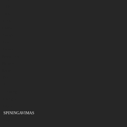
DAM
Larus
Mitchell
Okuma
Prologic
Ryobi
Rumpol
Savage Gear
Shimano
Salmo
Tica
FL
13 Fishing
Kastinginė
Karpinė
SPININGAVIMAS
Blizgės