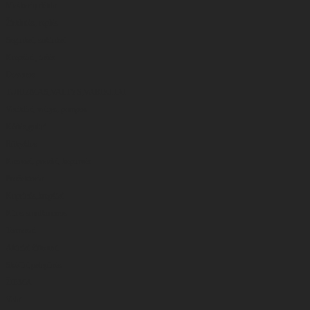
Meškerių dėklai
Žirklutės, replės
Segtukai, suktukai
Krepšiai , tašės
Dovanos
TURIZMAS,VALTYS,VARIKLIAI
Varikliai, valtys, pompos
Kėdės,gultai
Rūkyklos
Kazanai, puodai, keptuvės
Prožektoriai
Kuprinės,krepšiai
Kitos smulkmenos
Termosai
Akiniai žiūronai
Skėčiai,palapinės
ŽIEMA
Valai