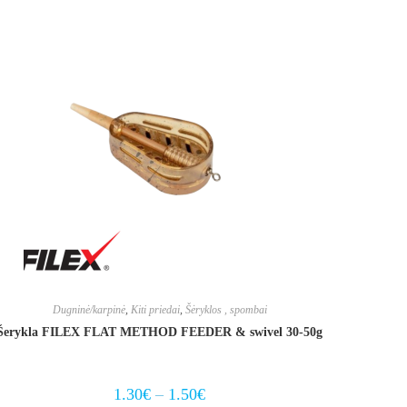
multiple
variants.
The
options
may
be
chosen
on
the
product
page
Dugninė/karpinė
,
Kiti priedai
,
Šėryklos , spombai
Šerykla FILEX FLAT METHOD FEEDER & swivel 30-50g
Price
1.30
€
–
1.50
€
range: