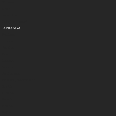
Sistemėlės
Švinai
Galvakabliai
Gelbėjimosi liemenės
APRANGA
Kostiumai
Žieminiai
Vasariniai
Batai
Žieminiai
Vasariniai
Apatiniai rūbai
Britkelnės , braidymo batai
Striukės
Liemenės
Kepurės
Pirštinės
Kojinės