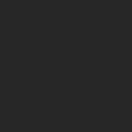
Žvejybinės dėžės, dėžutės
Stoveliai
Prožektoriai
Ledo grąžtai ,peikenos, peiliukai
Meškerėlės
Ritelės
Rogės
Palapinės
Sargeliai
Balansyrai
Blizgutės, VIB’ai
Sistemėlės
Avizėlės
Samteliai ledui, šėryklėlės
Ledo smaigai
Stoveliai
Kita
Apsauga nuo slydimo