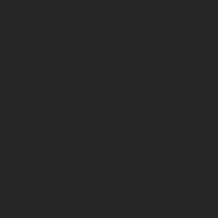
Švinai
Kėdės , platformos
JŪRINĖ
Valai
Masalai
Kabliukai
Dėžutės
Sistemėlės
Švinai
Galvakabliai
Gelbėjimosi liemenės
APRANGA
Kostiumai
Žieminiai
Vasariniai
Batai
Žieminiai
Vasariniai