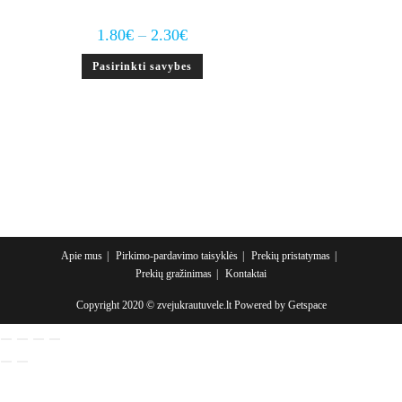
Price
1.80
€
–
2.30
€
range:
1.80€
This
Pasirinkti savybes
through
product
2.30€
has
multiple
variants.
The
options
may
be
chosen
on
the
product
page
Apie mus
Pirkimo-pardavimo taisyklės
Prekių pristatymas
Prekių gražinimas
Kontaktai
Copyright 2020 © zvejukrautuvele.lt Powered by
Getspace