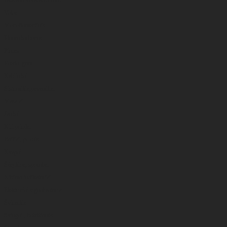
Valas
Monoflamentinis
Fluorokarbonas
Pintas
Feeder gum
Kabliukai
Sistemėlės,pavadėliai
Masalai
Jaukai
Kiti priedai
Boiliai, peletės
Kvapai
Šėryklos, spombai
Kibimo indikatoriai
Elektriniai signalizatoriai
Švieselės
Svingai , beždžionės