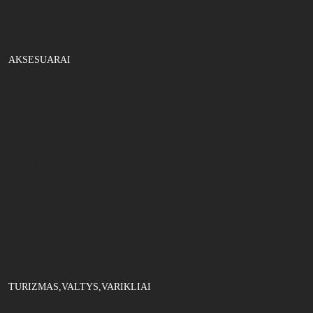
Marškinėliai
Gelbėjimosi liemenės
Kelnės
AKSESUARAI
Graibštai
Rinkiniai
Svarstyklės
Elektronika
Dėžės , dėžutės
Sieteliai,bučai
Peiliai
Meškerių dėklai
Žirklutės, replės
Segtukai, suktukai
Krepšiai , tašės
Dovanos
TURIZMAS,VALTYS,VARIKLIAI
Varikliai, valtys, pompos