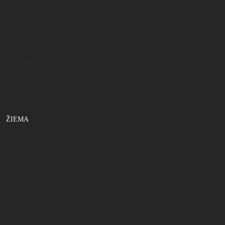
Kėdės,gultai
Rūkyklos
Kazanai, puodai, keptuvės
Prožektoriai
Kuprinės,krepšiai
Kitos smulkmenos
Termosai
Akiniai žiūronai
Skėčiai,palapinės
ŽIEMA
Valai
Žvejybinės dėžės, dėžutės
Stoveliai
Prožektoriai
Ledo grąžtai ,peikenos, peiliukai
Meškerėlės
Ritelės
Rogės