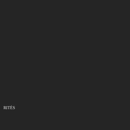
Mikado
Nappa
Okuma
Rumpol
Ryobi
Salmo
Savage Gear
Shimano
Westin
Plūdinė
Dugninė
Karpinė
Jūrinė
Muselinė
RITĖS
Abu Garcia
Bearking
Daiwa