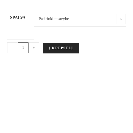
SPALVA
Pasirinkite savybę
produkto
-
+
Į KREPŠELĮ
kiekis:
Vobleris
Rapala
Rippin'
Rap
7cm
24g