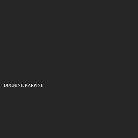
Fanatik
Ka-Lures
Keitech
Lucky John
M5 Craft
Reins
Savage Gear
Storm
Westin
Galvakabliai, svareliai
Pavadėliai
DUGNINĖ/KARPINĖ
Valas
Monoflamentinis
Fluorokarbonas
Pintas
Feeder gum
Kabliukai