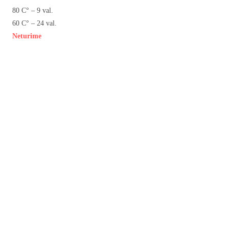
80 C° – 9 val.
60 C° – 24 val.
Neturime