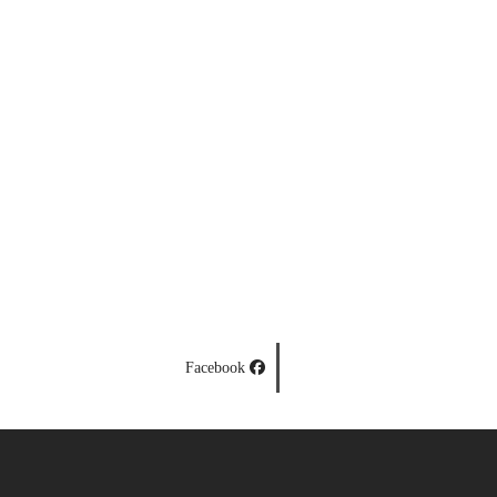
Facebook