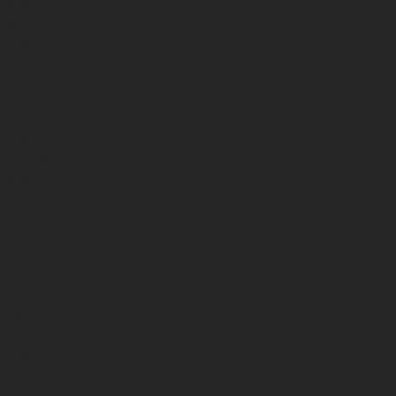
Švinai
Kėdės , platformos
JŪRINĖ
Valai
Masalai
Kabliukai
Dėžutės
Sistemėlės
Švinai
Galvakabliai
Gelbėjimosi liemenės
APRANGA
Kostiumai
Žieminiai
Vasariniai
Batai
Žieminiai
Vasariniai