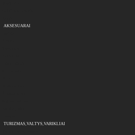
Marškinėliai
Gelbėjimosi liemenės
Kelnės
AKSESUARAI
Graibštai
Rinkiniai
Svarstyklės
Elektronika
Dėžės , dėžutės
Sieteliai,bučai
Peiliai
Meškerių dėklai
Žirklutės, replės
Segtukai, suktukai
Krepšiai , tašės
Dovanos
TURIZMAS,VALTYS,VARIKLIAI
Varikliai, valtys, pompos