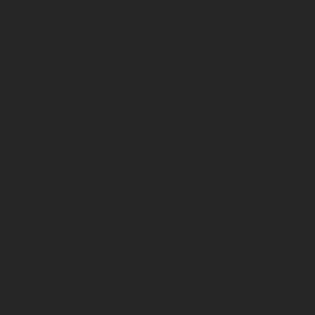
Apatiniai rūbai
Britkelnės , braidymo batai
Striukės
Liemenės
Kepurės
Pirštinės
Kojinės
Marškinėliai
Gelbėjimosi liemenės
Kelnės
AKSESUARAI
Graibštai
Rinkiniai
Svarstyklės
Elektronika
Dėžės , dėžutės
Sieteliai,bučai
Peiliai