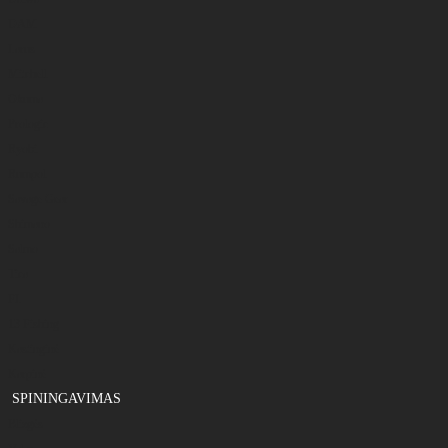
DAM
Larus
Mitchell
Okuma
Prologic
Ryobi
Rumpol
Savage Gear
Shimano
Salmo
Tica
FL
13 Fishing
Kastinginė
Karpinė
SPININGAVIMAS
Blizgės