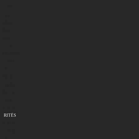
Mikado
Nappa
Okuma
Rumpol
Ryobi
Salmo
Savage Gear
Shimano
Westin
Plūdinė
Dugninė
Karpinė
Jūrinė
Muselinė
RITĖS
Abu Garcia
Bearking
Daiwa