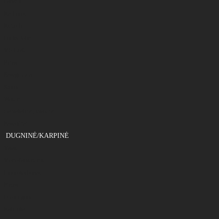
Fanatik
Ka-Lures
Keitech
Lucky John
M5 Craft
Reins
Savage Gear
Storm
Westin
Galvakabliai, svareliai
Pavadėliai
DUGNINĖ/KARPINĖ
Valas
Monoflamentinis
Fluorokarbonas
Pintas
Feeder gum
Kabliukai