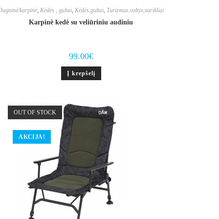
Dugninė/karpinė
,
Kėdės , gultai
,
Kėdės,gultai
,
Turizmas,valtys,varikliai
Karpinė kedė su veliūriniu audiniu
99.00
€
Į krepšelį
OUT OF STOCK
AKCIJA!