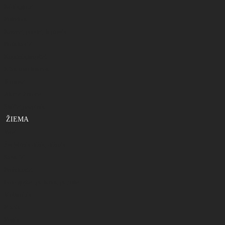
Kėdės,gultai
Rūkyklos
Kazanai, puodai, keptuvės
Prožektoriai
Kuprinės,krepšiai
Kitos smulkmenos
Termosai
Akiniai žiūronai
Skėčiai,palapinės
ŽIEMA
Valai
Žvejybinės dėžės, dėžutės
Stoveliai
Prožektoriai
Ledo grąžtai ,peikenos, peiliukai
Meškerėlės
Ritelės
Rogės