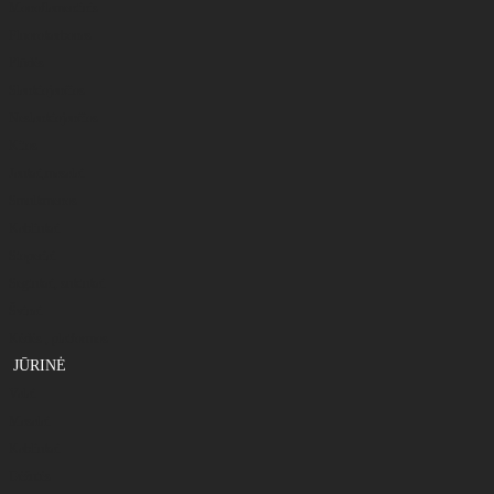
Monoflamentinis
Fluorokarbonas
Plūdės
Slankiojančios
Neslankiojančios
Kitos
Jaukai,masalai
Smulkmenos
Kabliukai
Stoperiai
Segtukai, suktukai
Švinai
Kėdės , platformos
JŪRINĖ
Valai
Masalai
Kabliukai
Dėžutės