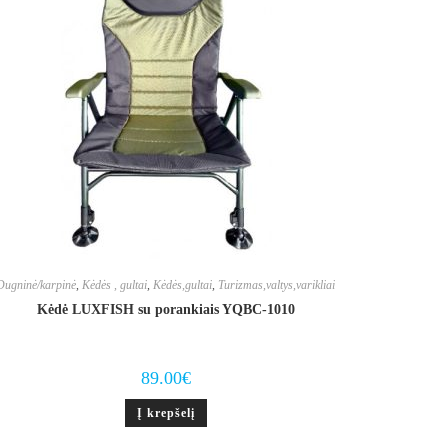
Dugninė/karpinė
,
Kėdės , gultai
,
Kėdės,gultai
,
Turizmas,valtys,varikliai
Kėdė LUXFISH su porankiais YQBC-1010
89.00
€
Į krepšelį