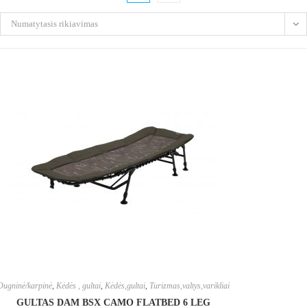
Numatytasis rikiavimas
Dugninė/karpinė
,
Kėdės , gultai
,
Kėdės,gultai
,
Turizmas,valtys,varikliai
GULTAS DAM BSX CAMO FLATBED 6 LEG