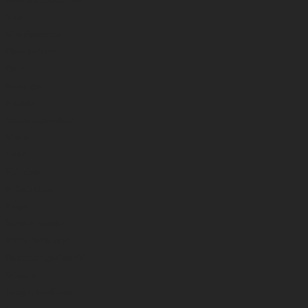
Valas
Monoflamentinis
Fluorokarbonas
Pintas
Feeder gum
Kabliukai
Sistemėlės,pavadėliai
Masalai
Jaukai
Kiti priedai
Boiliai, peletės
Kvapai
Šėryklos, spombai
Kibimo indikatoriai
Elektriniai signalizatoriai
Švieselės
Svingai , beždžionės