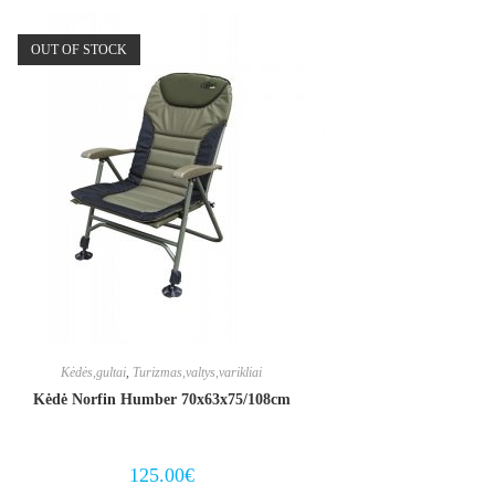
OUT OF STOCK
Kėdės,gultai
,
Turizmas,valtys,varikliai
Kėdė Norfin Humber 70x63x75/108cm
125.00
€