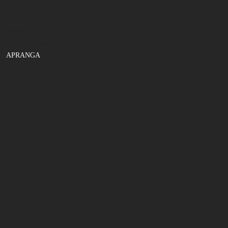
Sistemėlės
Švinai
Galvakabliai
Gelbėjimosi liemenės
APRANGA
Kostiumai
Žieminiai
Vasariniai
Batai
Žieminiai
Vasariniai
Apatiniai rūbai
Britkelnės , braidymo batai
Striukės
Liemenės
Kepurės
Pirštinės
Kojinės