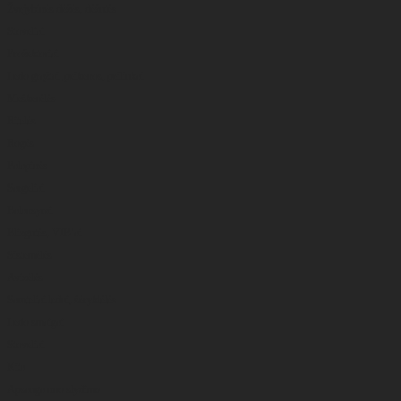
Žvejybinės dėžės, dėžutės
Stoveliai
Prožektoriai
Ledo grąžtai ,peikenos, peiliukai
Meškerėlės
Ritelės
Rogės
Palapinės
Sargeliai
Balansyrai
Blizgutės, VIB’ai
Sistemėlės
Avizėlės
Samteliai ledui, šėryklėlės
Ledo smaigai
Stoveliai
Kita
Apsauga nuo slydimo