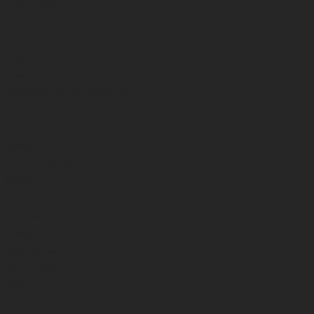
Meškerių dėklai
Žirklutės, replės
Segtukai, suktukai
Krepšiai , tašės
Dovanos
TURIZMAS,VALTYS,VARIKLIAI
Varikliai, valtys, pompos
Kėdės,gultai
Rūkyklos
Kazanai, puodai, keptuvės
Prožektoriai
Kuprinės,krepšiai
Kitos smulkmenos
Termosai
Akiniai žiūronai
Skėčiai,palapinės
ŽIEMA
Valai