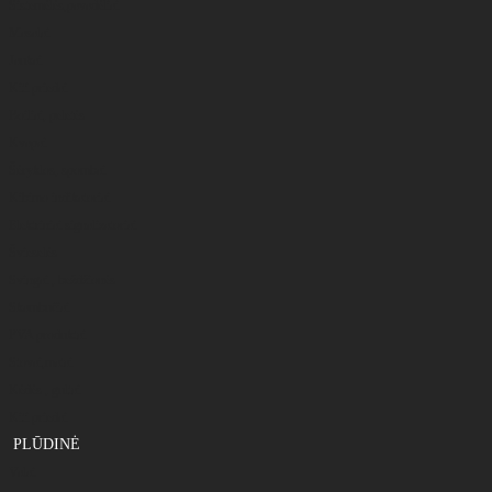
Sistemėlės,pavadėliai
Masalai
Jaukai
Kiti priedai
Boiliai, peletės
Kvapai
Šėryklos, spombai
Kibimo indikatoriai
Elektriniai signalizatoriai
Švieselės
Svingai , beždžionės
Skambučiai
PVA produktai
Stovai,matai
Kėdės , gultai
Kiti priedai
PLŪDINĖ
Valai