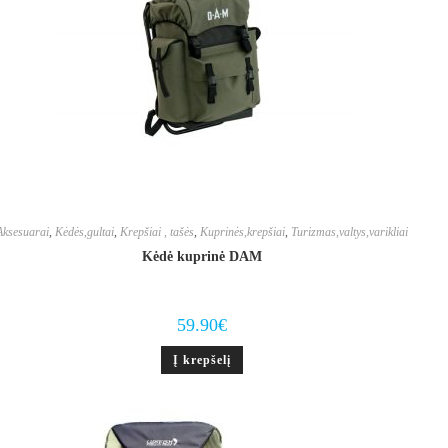
Aksesuarai
,
Kėdės,gultai
,
Krepšiai , tašės
,
Kuprinės,krepšiai
,
Turizmas,valtys,varikliai
Kėdė kuprinė DAM
59.90
€
Į krepšelį