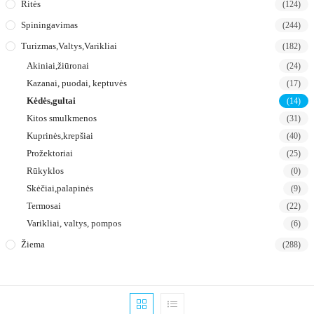
Ritės
(124)
Spiningavimas
(244)
Turizmas,valtys,varikliai
(182)
Akiniai,žiūronai
(24)
Kazanai, puodai, keptuvės
(17)
Kėdės,gultai
(14)
Kitos smulkmenos
(31)
Kuprinės,krepšiai
(40)
Prožektoriai
(25)
Rūkyklos
(0)
Skėčiai,palapinės
(9)
Termosai
(22)
Varikliai, valtys, pompos
(6)
Žiema
(288)