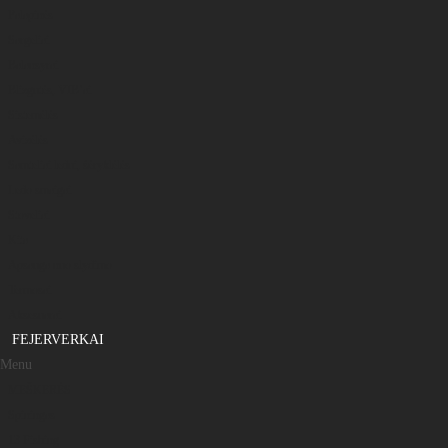
Palapinės
Sargeliai
Balansyrai
Blizgutės, VIB’ai
Sistemėlės
Avizėlės
Samteliai ledui, šėryklėlės
Ledo smaigai
Stoveliai
Kita
Apsauga nuo slydimo
Termosai
Aksesuarai
FEJERVERKAI
Menu
MEŠKERĖS
Spiningas
13 Fishing