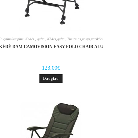
Dugninė/karpinė
,
Kėdės , gultai
,
Kėdės,gultai
,
Turizmas,valtys,varikliai
KĖDĖ DAM CAMOVISION EASY FOLD CHAIR ALU
123.00
€
Daugiau