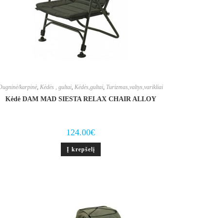
Dugninė/karpinė
,
Kėdės , gultai
,
Kėdės,gultai
,
Turizmas,valtys,varikliai
Kėdė DAM MAD SIESTA RELAX CHAIR ALLOY
124.00
€
Į krepšelį