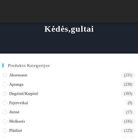
Termosai
Aksesuarai
FEJERVERKAI
Kėdės,gultai
Produkto Kategorijos
Aksesuarai
(231)
Apranga
(239)
Dugninė/karpinė
(393)
Fejerverkai
(9)
Jūrinė
(17)
Meškerės
(245)
Plūdinė
(125)